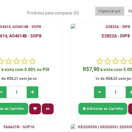
Organizar por:
Produtos para comparar (0)
614, AO4614B - SOP8
D2822A - DIP8
0
R$7,90
à vista com
5.00%
no
PIX
à vista com
5.0
x
de R$6,21 sem juros
1x
de R$8,32 sem jur
ar ao Carrinho
Adicionar ao Carrinho