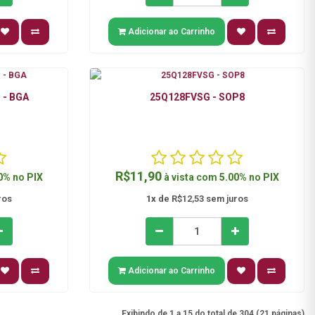
Adicionar ao Carrinho
 - BGA
25Q128FVSG - SOP8
R$11,90
0%
no
PIX
à vista com
5.00%
no
PIX
ros
1x
de R$12,53 sem juros
Adicionar ao Carrinho
Exibindo de 1 a 15 do total de 304 (21 páginas)