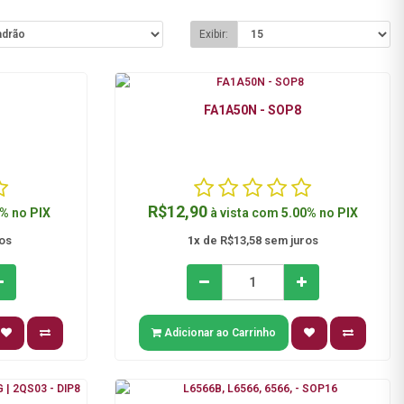
Exibir:
FA1A50N - SOP8
R$12,90
0%
no
PIX
à vista com
5.00%
no
PIX
os
1x
de R$13,58 sem juros
Adicionar ao Carrinho