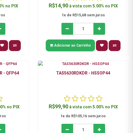
R$14,90
0%
no
PIX
à vista com
5.00%
no
PIX
ros
1x
de R$15,68 sem juros
Adicionar ao Carrinho
R - QFP64
TAS5630RDKDR - HSSOP44
R$99,90
00%
no
PIX
à vista com
5.00%
no
PIX
uros
1x
de R$105,16 sem juros