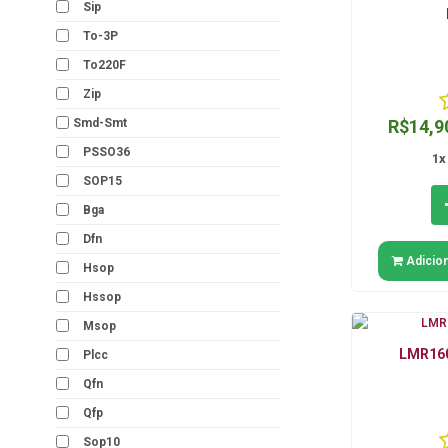
Sip
To-3P
To220F
Zip
Smd-Smt
R$14,9
PSSO36
1x
SOP15
Bga
Dfn
Adicion
Hsop
Hssop
Msop
LMR160
Plcc
Qfn
Qfp
Sop10