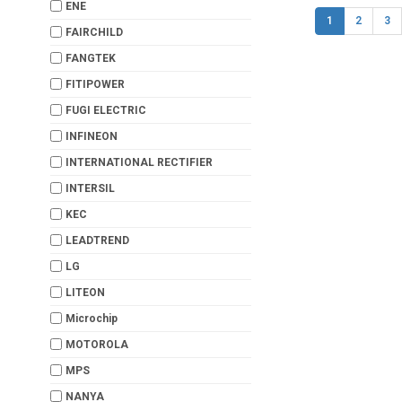
ENE
1
2
3
FAIRCHILD
FANGTEK
FITIPOWER
FUGI ELECTRIC
INFINEON
INTERNATIONAL RECTIFIER
INTERSIL
KEC
LEADTREND
LG
LITEON
Microchip
MOTOROLA
MPS
NANYA