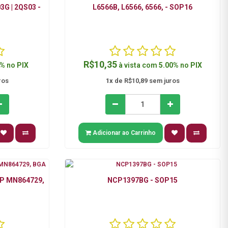
3G | 2QS03 -
L6566B, L6566, 6566, - SOP16
R$10,35
0%
no
PIX
à vista com
5.00%
no
PIX
ros
1x
de R$10,89 sem juros
Adicionar ao Carrinho
IP MN864729,
NCP1397BG - SOP15