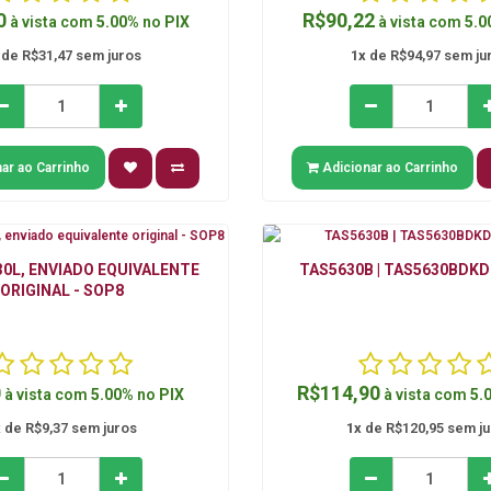
0
R$90,22
à vista com
5.00%
no
PIX
à vista com
5.0
de R$31,47 sem juros
1x
de R$94,97 sem ju
ar ao Carrinho
Adicionar ao Carrinho
0L, ENVIADO EQUIVALENTE
TAS5630B | TAS5630BDKD
ORIGINAL - SOP8
0
R$114,90
à vista com
5.00%
no
PIX
à vista com
5.
x
de R$9,37 sem juros
1x
de R$120,95 sem j