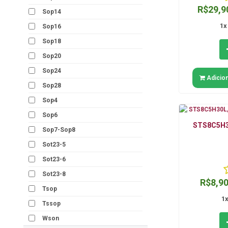
R$29,9
Sop14
1x
Sop16
Sop18
Sop20
Sop24
Adicion
Sop28
Sop4
Sop6
STS8C5H3
Sop7-Sop8
Sot23-5
Sot23-6
Sot23-8
R$8,9
Tsop
1
Tssop
Wson