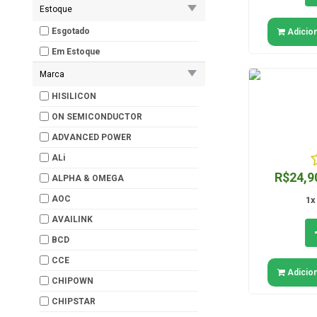
Estoque
Esgotado
Adicion
Em Estoque
Marca
HISILICON
ON SEMICONDUCTOR
ADVANCED POWER
ALi
R$24,9
ALPHA & OMEGA
AOC
1x
AVAILINK
BCD
CCE
Adicion
CHIPOWN
CHIPSTAR