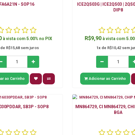
FA6A21N - SOP16
ICE2QS03G | ICE2QS03 | 2QS0
DIP8
0
R$9,90
à vista com
5.00%
no
PIX
à vista com
5.0
de R$15,68 sem juros
1x
de R$10,42 sem ju
ar ao Carrinho
Adicionar ao Carrinho
30PDDAR, SB3P - SOP8
MN864729, CI MN864729, CH
BGA