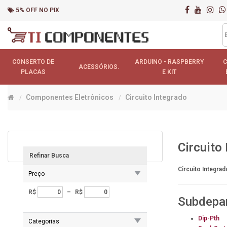
5% OFF NO PIX
CONSERTO DE
ARDUINO - RASPBERRY
ACESSÓRIOS.
PLACAS
E KIT
Componentes Eletrônicos
Circuito Integrado
Circuito
Refinar Busca
Circuito Integrad
Preço
R$
–
R$
Subdepa
Dip-Pth
Categorias