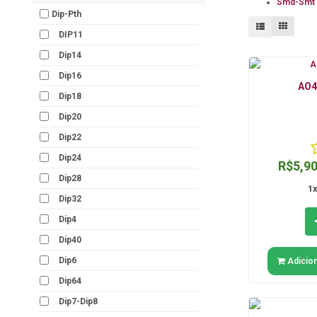
Smd-Smt
Dip-Pth
DIP11
Dip14
Dip16
AO4
Dip18
Dip20
Dip22
Dip24
R$5,9
Dip28
1
Dip32
Dip4
Dip40
Dip6
Adicion
Dip64
Dip7-Dip8