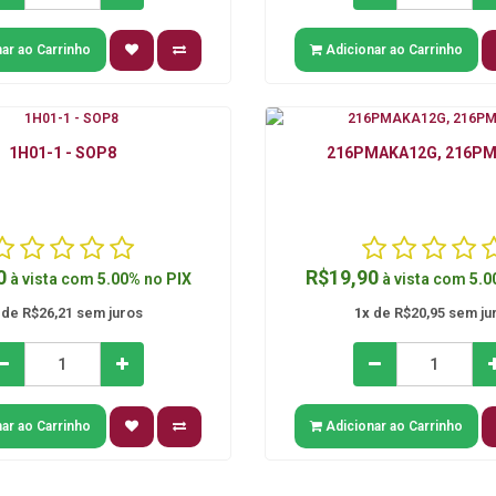
ar ao Carrinho
Adicionar ao Carrinho
1H01-1 - SOP8
216PMAKA12G, 216PM
0
R$19,90
à vista com
5.00%
no
PIX
à vista com
5.0
de R$26,21 sem juros
1x
de R$20,95 sem ju
ar ao Carrinho
Adicionar ao Carrinho