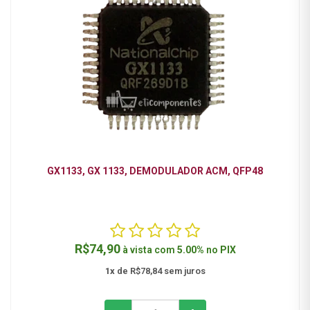
GX1133, GX 1133, DEMODULADOR ACM, QFP48
R$74,90
à vista com
5.00%
no
PIX
1x
de R$78,84 sem juros