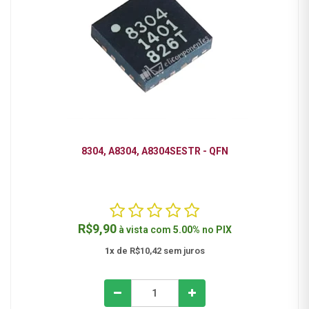
8304, A8304, A8304SESTR - QFN
R$9,90
à vista com
5.00%
no
PIX
1x
de R$10,42 sem juros