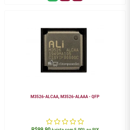
M3526-ALCAA, M3526-ALAAA - QFP
R$99,90
à vista com
5.00%
no
PIX