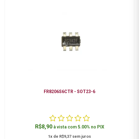
FR8206S6CTR - SOT23-6
R$8,90
à vista com
5.00%
no
PIX
1x
de R$9,37 sem juros