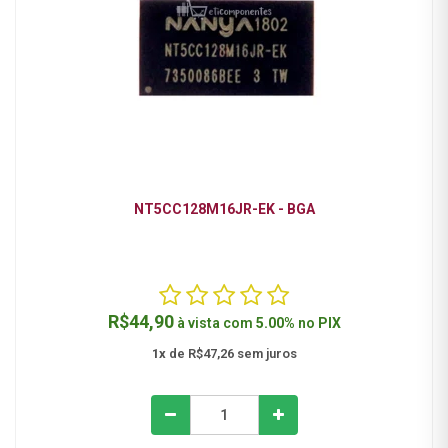
NT5CC128M16JR-EK - BGA
R$44,90
à vista com
5.00%
no
PIX
1x
de R$47,26 sem juros