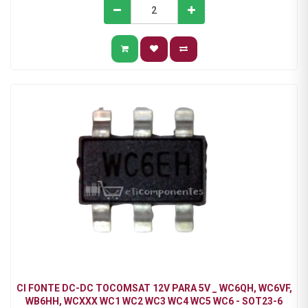
CI FONTE DC-DC TOCOMSAT 12V PARA 5V _ WC6QH, WC6VF,
WB6HH, WCXXX WC1 WC2 WC3 WC4 WC5 WC6 - SOT23-6