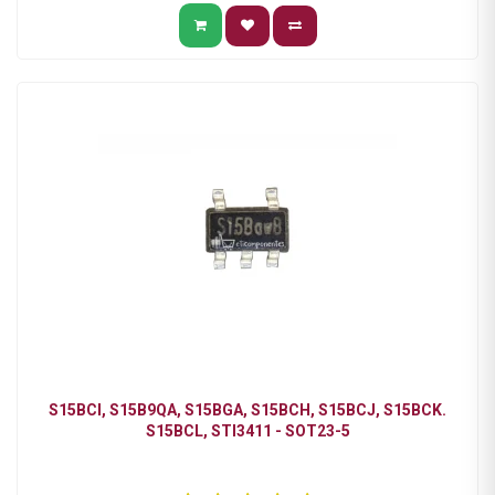
S15BCI, S15B9QA, S15BGA, S15BCH, S15BCJ, S15BCK.
S15BCL, STI3411 - SOT23-5